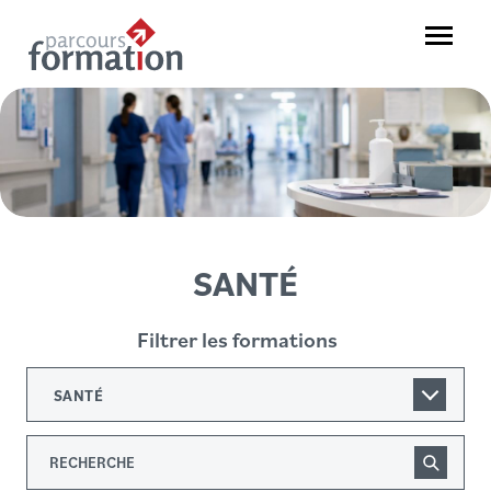
Aller
au
Menu
contenu
Parcours
Formation
SANTÉ
Filtrer les formations
SANTÉ