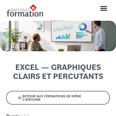
Aller
au
Menu
contenu
Parcours
Formation
EXCEL — GRAPHIQUES
CLAIRS ET PERCUTANTS
RETOUR AUX FORMATIONS DE MÊME
CATÉGORIE
Durée :
3 h