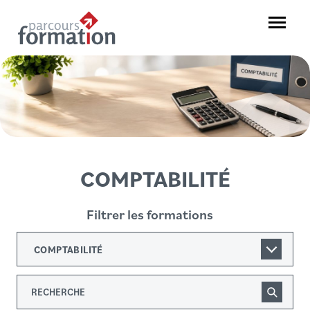
Aller
au
Menu
contenu
Parcours
Formation
COMPTABILITÉ
Filtrer les formations
COMPTABILITÉ