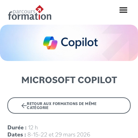
Aller
au
Menu
contenu
Parcours
Formation
MICROSOFT COPILOT
RETOUR AUX FORMATIONS DE MÊME
CATÉGORIE
Durée :
12 h
Dates :
8-15-22 et 29 mars 2026