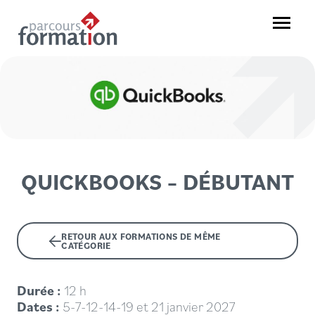
Aller
au
Menu
contenu
Parcours
Formation
QUICKBOOKS – DÉBUTANT
RETOUR AUX FORMATIONS DE MÊME
CATÉGORIE
Durée :
12 h
Dates :
5-7-12-14-19 et 21 janvier 2027